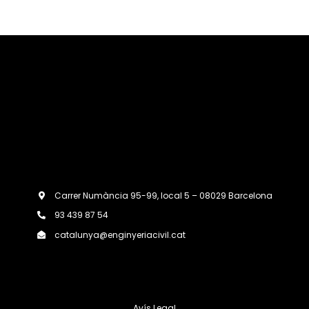
Carrer Numància 95-99, local 5 – 08029 Barcelona
93 439 87 54
catalunya@enginyeriacivil.cat
Avís Legal