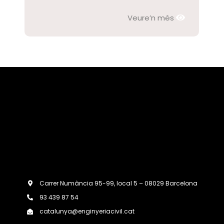
Veure’n més
Carrer Numància 95-99, local 5 – 08029 Barcelona
93 439 87 54
catalunya@enginyeriacivil.cat