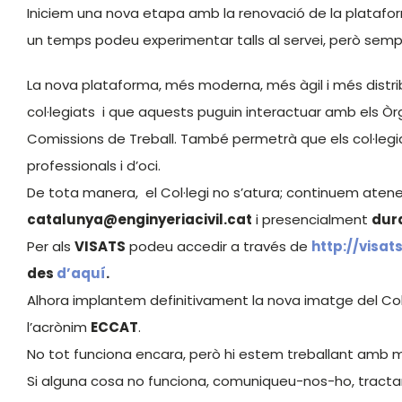
Iniciem una nova etapa amb la renovació de la plataform
un temps podeu experimentar talls al servei, però sempr
La nova plataforma, més moderna, més àgil i més distr
col·legiats i que aquests puguin interactuar amb els Òrg
Comissions de Treball. També permetrà que els col·leg
professionals i d’oci.
De tota manera, el Col·legi no s’atura; continuem aten
catalunya@enginyeriacivil.cat
i presencialment
dura
Per als
VISATS
podeu accedir a través de
http://visats
des
d’aquí
.
Alhora implantem definitivament la nova imatge del Col
l’acrònim
ECCAT
.
No tot funciona encara, però hi estem treballant amb mol
Si alguna cosa no funciona, comuniqueu-nos-ho, tract