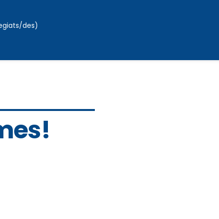
legiats/des)
mes!