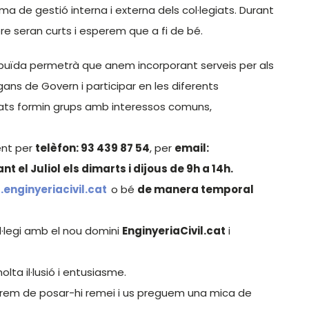
a de gestió interna i externa dels col·legiats. Durant
e seran curts i esperem que a fi de bé.
ibuïda permetrà que anem incorporant serveis per als
ans de Govern i participar en les diferents
iats formin grups amb interessos comuns,
ent per
telèfon: 93 439 87 54
, per
email:
nt el Juliol els dimarts i dijous de 9h a 14h.
.enginyeriacivil.cat
o bé
de manera temporal
·legi amb el nou domini
EnginyeriaCivil.cat
i
ta il·lusió i entusiasme.
arem de posar-hi remei i us preguem una mica de