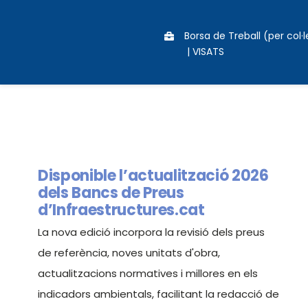
Saltar
al
Borsa de Treball (per col·
contenido
|
VISATS
Disponible l’actualització 2026
dels Bancs de Preus
d’Infraestructures.cat
La nova edició incorpora la revisió dels preus
de referència, noves unitats d'obra,
actualitzacions normatives i millores en els
indicadors ambientals, facilitant la redacció de